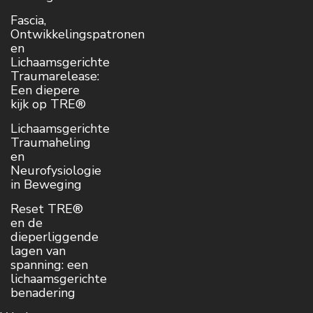
Fascia,
Ontwikkelingspatronen
en
Lichaamsgerichte
Traumarelease:
Een diepere
kijk op TRE®
Lichaamsgerichte
Traumaheling
en
Neurofysiologie
in Beweging
Reset TRE®
en de
dieperliggende
lagen van
spanning: een
lichaamsgerichte
benadering