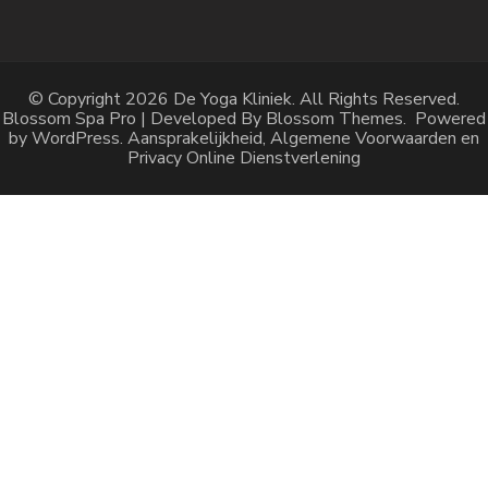
© Copyright 2026
De Yoga Kliniek
. All Rights Reserved.
Blossom Spa Pro | Developed By
Blossom Themes
.
Powered
by
WordPress
.
Aansprakelijkheid, Algemene Voorwaarden en
Privacy Online Dienstverlening