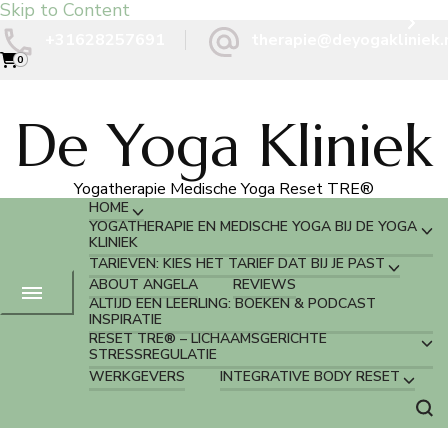
Skip to Content
+31628257691
therapie@deyogakliniek.
0
De Yoga Kliniek
Yogatherapie Medische Yoga Reset TRE®
HOME
YOGATHERAPIE EN MEDISCHE YOGA BIJ DE YOGA
KLINIEK
TARIEVEN: KIES HET TARIEF DAT BIJ JE PAST
ABOUT ANGELA
REVIEWS
ALTIJD EEN LEERLING: BOEKEN & PODCAST
INSPIRATIE
RESET TRE® – LICHAAMSGERICHTE
STRESSREGULATIE
WERKGEVERS
INTEGRATIVE BODY RESET