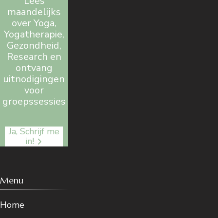
Lees
maandelijks
over Yoga,
Yogatherapie,
Gezondheid,
Research en
ontvang
uitnodigingen
voor
groepssessies
Ja, Schrijf me
in!
Menu
Home