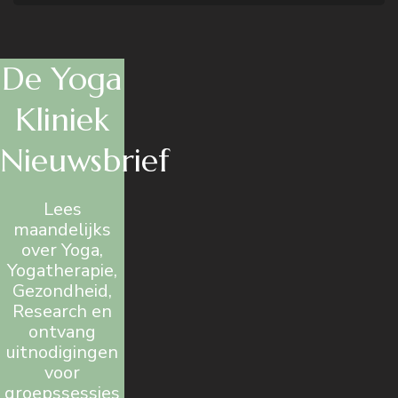
De Yoga
Kliniek
Nieuwsbrief
Lees
maandelijks
over Yoga,
Yogatherapie,
Gezondheid,
Research en
ontvang
uitnodigingen
voor
groepssessies