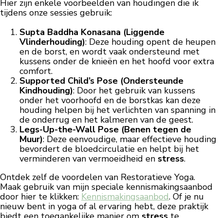
Hier zijn enkele voorbeelden van houdingen die ik
tijdens onze sessies gebruik:
Supta Baddha Konasana (Liggende
Vlinderhouding)
: Deze houding opent de heupen
en de borst, en wordt vaak ondersteund met
kussens onder de knieën en het hoofd voor extra
comfort.
Supported Child’s Pose (Ondersteunde
Kindhouding)
: Door het gebruik van kussens
onder het voorhoofd en de borstkas kan deze
houding helpen bij het verlichten van spanning in
de onderrug en het kalmeren van de geest.
Legs-Up-the-Wall Pose (Benen tegen de
Muur)
: Deze eenvoudige, maar effectieve houding
bevordert de bloedcirculatie en helpt bij het
verminderen van vermoeidheid en
stress
.
Ontdek zelf de voordelen van Restoratieve Yoga.
Maak gebruik van mijn speciale kennismakingsaanbod
door hier te klikken:
Kennismakingsaanbod
. Of je nu
nieuw bent in yoga of al ervaring hebt, deze praktijk
biedt een toegankelijke manier om
stress
te